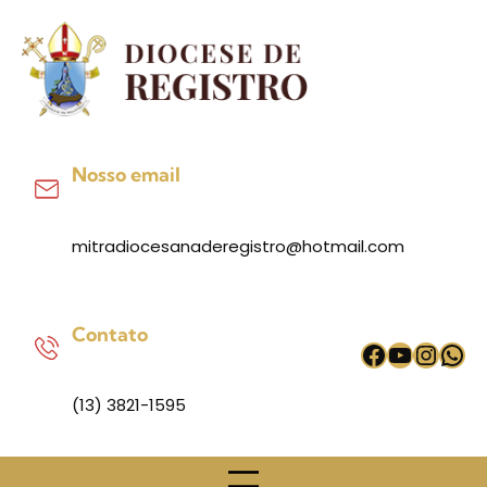
Pular
para
o
conteúdo
Nosso email
mitradiocesanaderegistro@hotmail.com
Contato
Facebook
Youtub
Inst
Wh
(13) 3821-1595