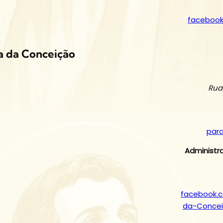
facebook
 da Conceição
Rua
par
Administr
facebook.
da-Conce