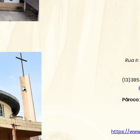
Rua Ir
(13)385
Pároco
https://ww