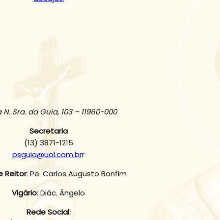
 N. Sra. da Guia, 103 – 11960-000
Secretaria
(13) 3871-1215
psguia@uol.com.br
r
e Reitor
: Pe. Carlos Augusto Bonfim
Vigário
: Diác. Ângelo
Rede Social: