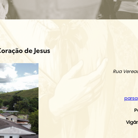
ração de Jesus
Rua Veread
pars
P
Vigár