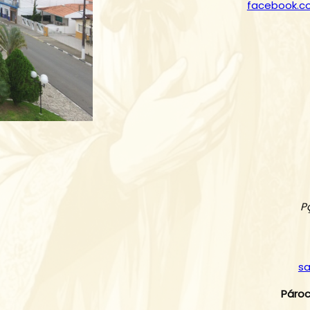
facebook.c
P
s
Páro