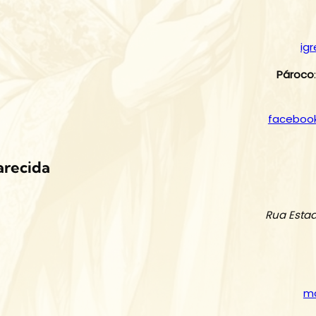
ig
Pároco
facebook
arecida
Rua Estad
ma