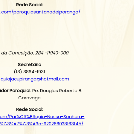
Rede Social:
.com/paroquiasantanadeiporanga/
 da Conceição, 284 -11940-000
Secretaria
(13) 3864-1931
oquiajacupiranga@hotmail.com
ador Paroquia
l: Pe. Douglas Roberto B.
Caravage
Rede Social:
com/Par%C3%B3quia-Nossa-Senhora-
i%C3%A7%C3%A3o-920266028163145/