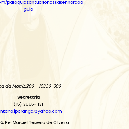
om/paroquiasantuarionossasenhorada
guia
ça da Matriz,200 – 18330-000
Secretaria
(15) 3556-1131
antana.iporanga@yahoo.com
co
: Pe. Marciel Teixeira de Oliveira