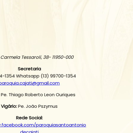
. Carmela Tessaroli, 38- 11950-000
Secretaria
4-1354 Whatsapp (13) 99700-1354
paroquia.cajati@gmail.com
: Pe. Thiago Roberto Leon Ouriques
Vigário:
Pe. João Pszymus
Rede Social:
w.facebook.com/paroquiasantoantonio
decajati