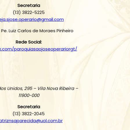
Secretaria
(13) 3822-5225
reja.sjose.operario@gmail.com
: Pe. Luiz Carlos de Moraes Pinheiro
Rede Social:
.com/paroquiasaojoseoperariorgt/
os Unidos, 295 – Vila Nova Ribeira –
11900-000
Secretaria
(13) 3822-2045
triznsaparecida@uol.com.br