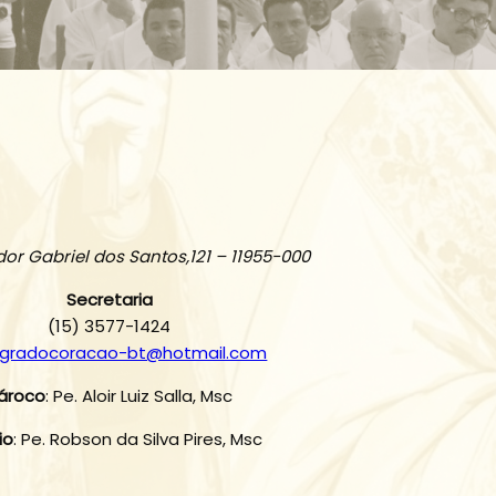
or Gabriel dos Santos,121 – 11955-000
Secretaria
(15) 3577-1424
agradocoracao-bt@hotmail.com
ároco
: Pe. Aloir Luiz Salla, Msc
io
: Pe. Robson da Silva Pires, Msc