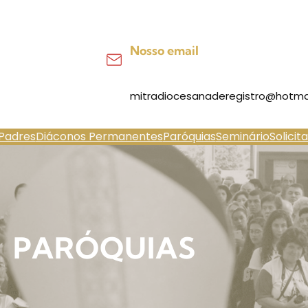
Nosso email
mitradiocesanaderegistro@hotma
Padres
Diáconos Permanentes
Paróquias
Seminário
Solicit
PARÓQUIAS