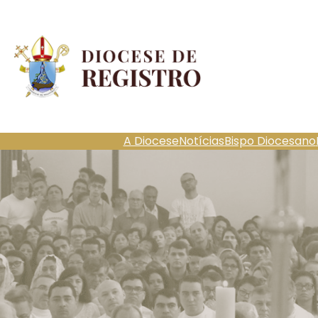
Pular
para
o
conteúdo
A Diocese
Notícias
Bispo Diocesano