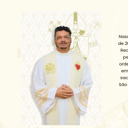
Nasc
de 2
Rec
pe
orde
em
sac
São 