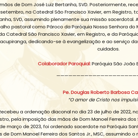
mãos de Dom José Luiz Bertanha, SVD. Posteriormente, rece
 setembro, na Catedral São Francisco Xavier, em Registro,
anha, SVD, assumindo plenamente sua missão sacerdotal. Ao
alho pastoral como Pároco da Paróquia Nossa Senhora do Mo
da Catedral São Francisco Xavier, em Registro, e da Paróq
Jacupiranga, dedicando-se à evangelização e ao serviço d
cuidados.
Colaborador Paroquial:
Paróquia São João B
————————————————————
Pe. Douglas Roberto Barbosa C
“O amor de Cristo nos impuls
Recebeu a ordenação diaconal no dia 23 de julho de 2022, n
stro, pela imposição das mãos de Dom Manoel Ferreira dos S
de março de 2023, foi ordenado sacerdote na Paróquia San
 de Dom Manoel Ferreira dos Santos Jr., MSC, assumindo o min