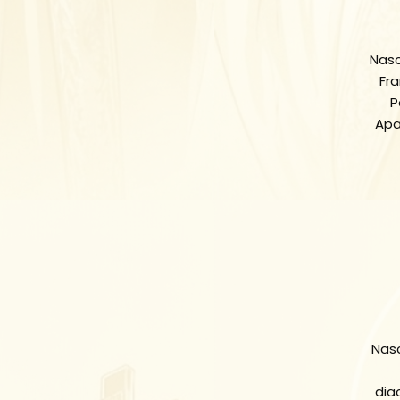
Nasc
Fra
P
Apa
Nasc
dia