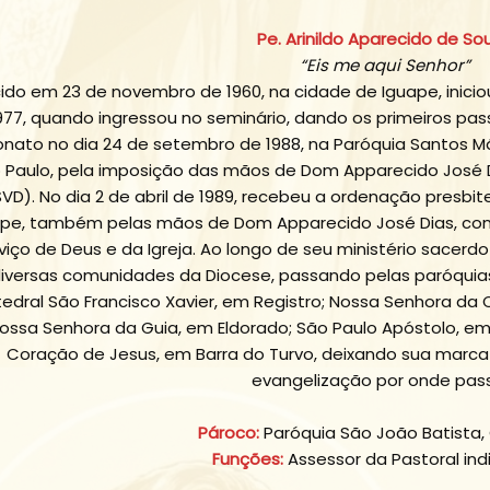
Pe. Arinildo Aparecido de So
“Eis me aqui Senhor”
ido em 23 de novembro de 1960, na cidade de Iguape, inici
977, quando ingressou no seminário, dando os primeiros pa
onato no dia 24 de setembro de 1988, na Paróquia Santos Má
 Paulo, pela imposição das mãos de Dom Apparecido José 
SVD). No dia 2 de abril de 1989, recebeu a ordenação presbit
ape, também pelas mãos de Dom Apparecido José Dias, con
viço de Deus e da Igreja. Ao longo de seu ministério sacerd
iversas comunidades da Diocese, passando pelas paróquias
edral São Francisco Xavier, em Registro; Nossa Senhora da
ossa Senhora da Guia, em Eldorado; São Paulo Apóstolo, em
Coração de Jesus, em Barra do Turvo, deixando sua marca 
evangelização por onde pas
Pároco:
Paróquia São João Batista,
Funções:
Assessor da Pastoral ind