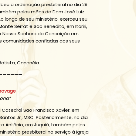
beu a ordenação presbiteral no dia 29
 também pelas mãos de Dom José Luiz
 longo de seu ministério, exerceu seu
nte Serrat e São Benedito, em Itariri,
uia Nossa Senhora da Conceição em
as comunidades confiadas aos seus
atista, Cananéia.
——————
aravage
iona”
a Catedral São Francisco Xavier, em
antos Jr., MSC. Posteriormente, no dia
to Antônio, em Juquiá, também pelas
istério presbiteral no serviço à Igreja