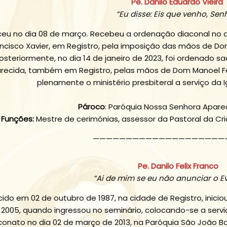
Pe. Danilo Eduardo Vieira
“Eu disse: Eis que venho, Sen
eu no dia 08 de março. Recebeu a ordenação diaconal no di
ncisco Xavier, em Registro, pela imposição das mãos de Dom
osteriormente, no dia 14 de janeiro de 2023, foi ordenado 
recida, também em Registro, pelas mãos de Dom Manoel Fer
plenamente o ministério presbiteral a serviço da 
Pároco
: Paróquia Nossa Senhora Aparec
Funções:
Mestre de cerimónias, assessor da Pastoral da Cria
————————————————————
Pe. Danilo Felix Franco
“Ai de mim se eu não anunciar o E
ido em 02 de outubro de 1987, na cidade de Registro, inic
2005, quando ingressou no seminário, colocando-se a servi
conato no dia 02 de março de 2013, na Paróquia São João Ba