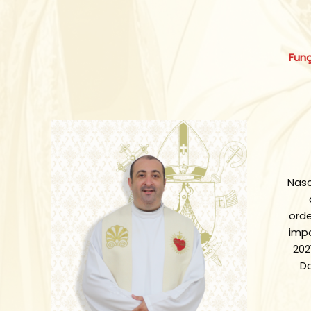
Fun
Nasc
orde
impo
202
Do