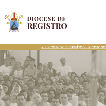
Pular
para
o
conteúdo
A Diocese
Notícias
Bispo Diocesano