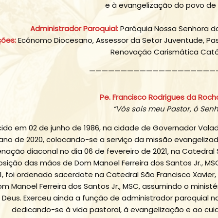
e à evangelização do povo de 
Administrador Paroquial:
Paróquia Nossa Senhora da
ções:
Ecônomo Diocesano, Assessor da Setor Juventude, Pas
Renovação Carismática Cató
————————————————————
Pe. Francisco Rodrigues da Roch
“Vós sois meu Pastor, ó Sen
ido em 02 de junho de 1986, na cidade de Governador Valad
ano de 2020, colocando-se a serviço da missão evangelizad
nação diaconal no dia 06 de fevereiro de 2021, na Catedral 
sição das mãos de Dom Manoel Ferreira dos Santos Jr., MSC.
1, foi ordenado sacerdote na Catedral São Francisco Xavie
m Manoel Ferreira dos Santos Jr., MSC, assumindo o ministér
Deus. Exerceu ainda a função de administrador paroquial n
dedicando-se à vida pastoral, à evangelização e ao cui