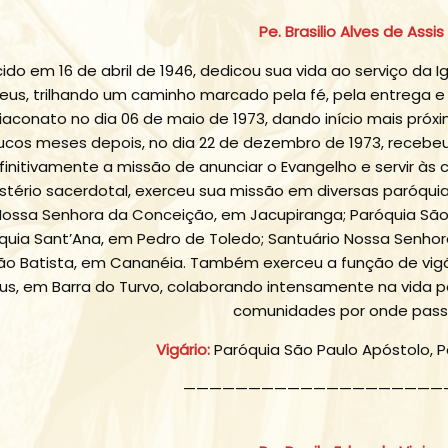
Pe. Brasilio Alves de Assis
ido em 16 de abril de 1946, dedicou sua vida ao serviço da 
eus, trilhando um caminho marcado pela fé, pela entrega e
iaconato no dia 06 de maio de 1973, dando início mais próxim
ucos meses depois, no dia 22 de dezembro de 1973, recebeu
finitivamente a missão de anunciar o Evangelho e servir às
istério sacerdotal, exerceu sua missão em diversas paróqui
ossa Senhora da Conceição, em Jacupiranga; Paróquia São 
quia Sant’Ana, em Pedro de Toledo; Santuário Nossa Senhor
ão Batista, em Cananéia. Também exerceu a função de vig
us, em Barra do Turvo, colaborando intensamente na vida p
comunidades por onde pass
Vigário:
Paróquia São Paulo Apóstolo, P
————————————————————