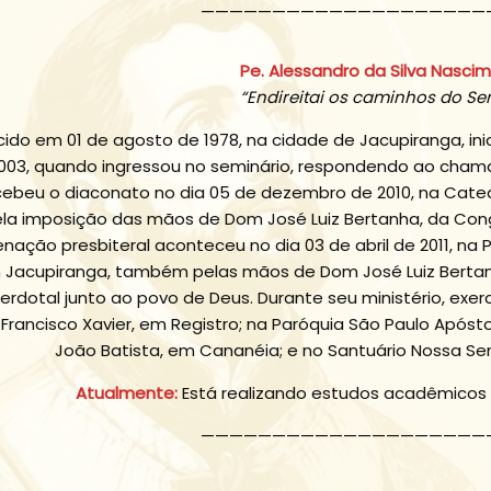
————————————————————
Pe. Alessandro da Silva Nasci
“Endireitai os caminhos do Se
ido em 01 de agosto de 1978, na cidade de Jacupiranga, in
003, quando ingressou no seminário, respondendo ao chama
ebeu o diaconato no dia 05 de dezembro de 2010, na Catedr
la imposição das mãos de Dom José Luiz Bertanha, da Con
nação presbiteral aconteceu no dia 03 de abril de 2011, n
 Jacupiranga, também pelas mãos de Dom José Luiz Berta
erdotal junto ao povo de Deus. Durante seu ministério, exer
Francisco Xavier, em Registro; na Paróquia São Paulo Apóst
João Batista, em Cananéia; e no Santuário Nossa Se
Atualmente:
Está realizando estudos acadêmicos
————————————————————