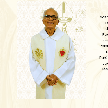
Nasc
D
d
Po
de
min
N
Paró
Jo
Jes