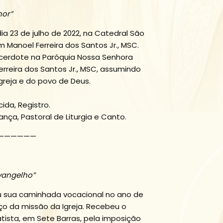
hor”
a 23 de julho de 2022, na Catedral São
 Manoel Ferreira dos Santos Jr., MSC.
sacerdote na Paróquia Nossa Senhora
reira dos Santos Jr., MSC, assumindo
Igreja e do povo de Deus.
ida, Registro.
nça, Pastoral de Liturgia e Canto.
——————
vangelho”
iou sua caminhada vocacional no ano de
ço da missão da Igreja. Recebeu o
tista, em Sete Barras, pela imposição