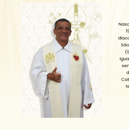
Nasc
1
diac
São
(
Igu
ser
d
Cat
N