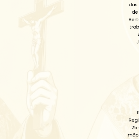
das 
de
Bert
trab
Regi
25 
mãos