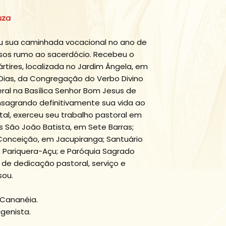
uza
ou sua caminhada vocacional no ano de
ssos rumo ao sacerdócio. Recebeu o
rtires, localizada no Jardim Ângela, em
Dias, da Congregação do Verbo Divino
eral na Basílica Senhor Bom Jesus de
sagrando definitivamente sua vida ao
otal, exerceu seu trabalho pastoral em
 São João Batista, em Sete Barras;
 Conceição, em Jacupiranga; Santuário
 Pariquera-Açu; e Paróquia Sagrado
de dedicação pastoral, serviço e
sou.
 Cananéia.
igenista.