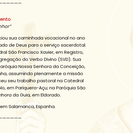
——————
mento
nhor”
iciou sua caminhada vocacional no ano
do de Deus para o serviço sacerdotal.
al São Francisco Xavier, em Registro,
gregação do Verbo Divino (SVD). Sua
a Paróquia Nossa Senhora da Conceição,
nha, assumindo plenamente a missão
ceu seu trabalho pastoral na Catedral
olo, em Pariquera-Açu; na Paróquia São
nhora da Guia, em Eldorado.
 em Salamanca, Espanha.
——————