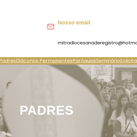
Nosso email
mitradiocesanaderegistro@hotma
Padres
Diáconos Permanentes
Paróquias
Seminário
Solicit
PADRES