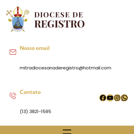
Pular
para
o
conteúdo
Nosso email
mitradiocesanaderegistro@hotmail.com
Contato
Facebook
Youtub
Inst
Wh
(13) 3821-1595