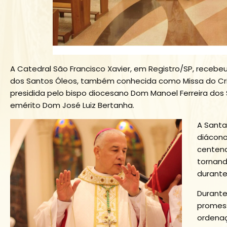
A Catedral São Francisco Xavier, em Registro/SP, recebeu
dos Santos Óleos, também conhecida como Missa do Cris
presidida pelo bispo diocesano Dom Manoel Ferreira dos
emérito Dom José Luiz Bertanha.
A Santa
diácono
centena
tornand
durante
Durante
promess
ordenaç