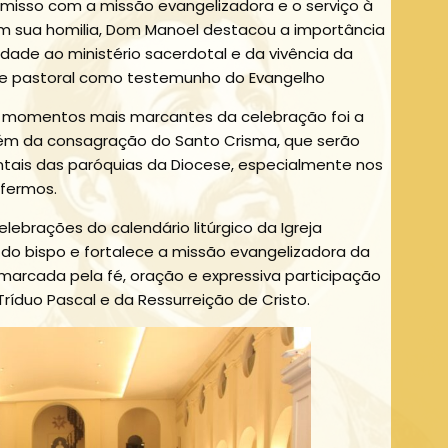
isso com a missão evangelizadora e o serviço à
 Em sua homilia, Dom Manoel destacou a importância
lidade ao ministério sacerdotal e da vivência da
e pastoral como testemunho do Evangelho
 momentos mais marcantes da celebração foi a
ém da consagração do Santo Crisma, que serão
ntais das paróquias da Diocese, especialmente nos
fermos.
ebrações do calendário litúrgico da Igreja
 do bispo e fortalece a missão evangelizadora da
i marcada pela fé, oração e expressiva participação
Tríduo Pascal e da Ressurreição de Cristo.