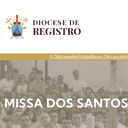
Pular
para
o
conteúdo
A Diocese
Notícias
Bispo Diocesano
MISSA DOS SANTOS