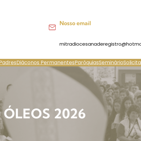
Nosso email
mitradiocesanaderegistro@hotma
Padres
Diáconos Permanentes
Paróquias
Seminário
Solicit
 ÓLEOS 2026