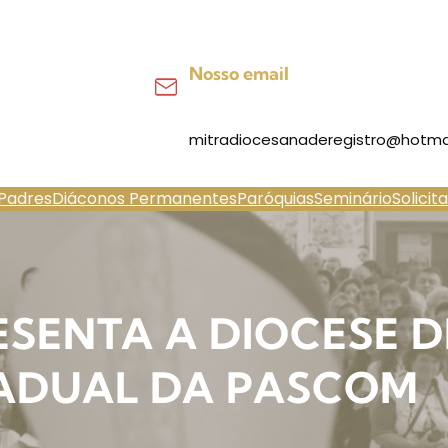
Nosso email
mitradiocesanaderegistro@hotma
Padres
Diáconos Permanentes
Paróquias
Seminário
Solicit
ESENTA A DIOCESE 
ADUAL DA PASCOM