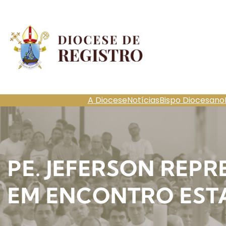
Pular
para
o
conteúdo
A Diocese
Notícias
Bispo Diocesano
PE. JEFERSON REPR
EM ENCONTRO EST