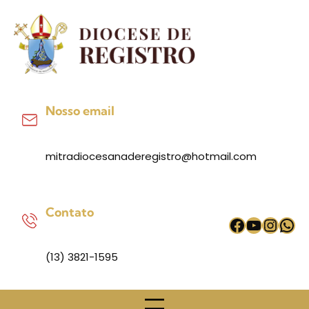
Pular
para
o
conteúdo
Nosso email
mitradiocesanaderegistro@hotmail.com
Contato
Facebook
Youtub
Inst
Wh
(13) 3821-1595