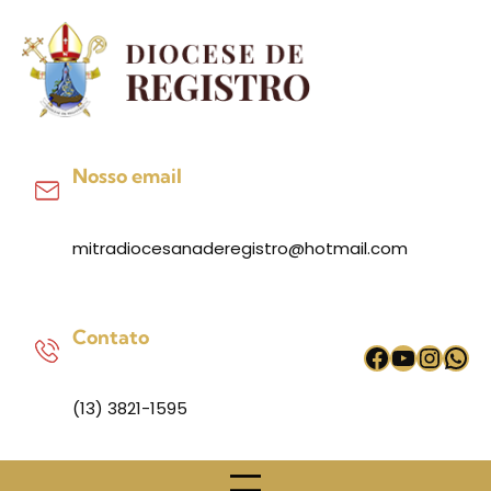
Pular
para
o
conteúdo
Nosso email
mitradiocesanaderegistro@hotmail.com
Contato
Facebook
Youtub
Inst
Wh
(13) 3821-1595