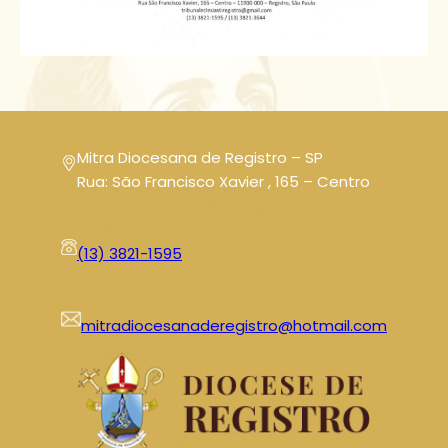
Mitra Diocesana de Registro – SP
Rua: São Francisco Xavier , 165 – Centro
(13) 3821-1595
mitradiocesanaderegistro@hotmail.com