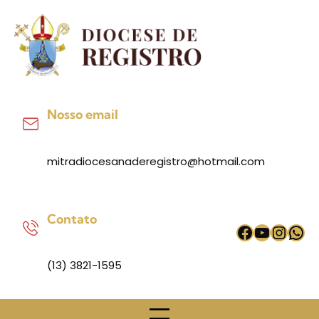
Pular
para
o
conteúdo
Nosso email
mitradiocesanaderegistro@hotmail.com
Contato
Facebook
Youtub
Inst
Wh
(13) 3821-1595