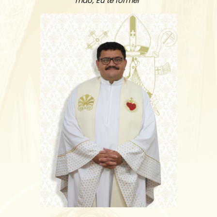
mão; Eu te formei”