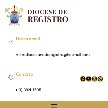
Pular
para
o
conteúdo
Nosso email
mitradiocesanaderegistro@hotmail.com
Contato
Facebook
Youtub
Inst
Wh
(13) 3821-1595